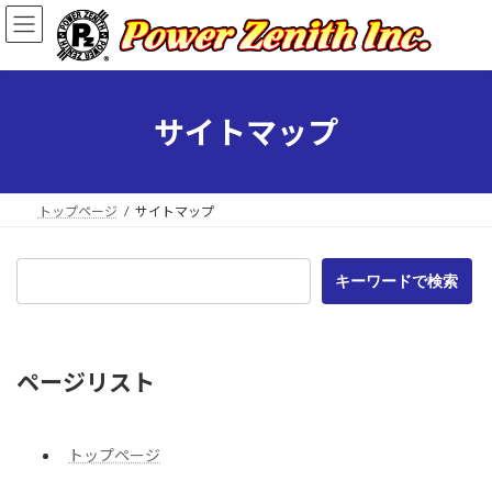
コ
ナ
ン
ビ
テ
ゲ
ン
ー
ツ
シ
へ
ョ
サイトマップ
ス
ン
キ
に
ッ
移
プ
動
トップページ
サイトマップ
キーワードで検索
ページリスト
トップページ